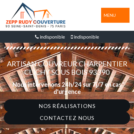
MENU
indisponible
indisponible
ARTISAN COUVREUR CHARPENTIER
CLICHY SOUS BOIS 93390
Nous intervenons 24h/24 sur 7j/7 en cas
d'urgence
NOS RÉALISATIONS
CONTACTEZ NOUS