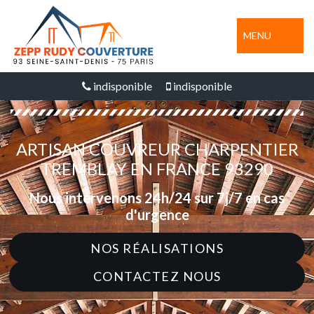
MENU
indisponible
indisponible
ARTISAN COUVREUR CHARPENTIER
TREMBLAY EN FRANCE 93290
Nous intervenons 24h/24 sur 7j/7 en cas
d'urgence
NOS RÉALISATIONS
CONTACTEZ NOUS