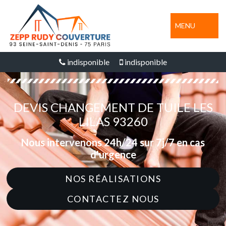
MENU
indisponible
indisponible
DEVIS CHANGEMENT DE TUILE LES
LILAS 93260
Nous intervenons 24h/24 sur 7j/7 en cas
d'urgence
NOS RÉALISATIONS
CONTACTEZ NOUS