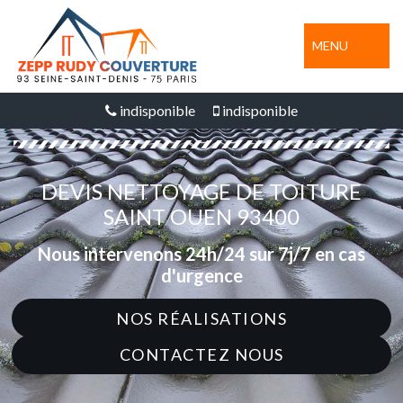
MENU
indisponible
indisponible
DEVIS NETTOYAGE DE TOITURE
SAINT OUEN 93400
Nous intervenons 24h/24 sur 7j/7 en cas
d'urgence
NOS RÉALISATIONS
CONTACTEZ NOUS