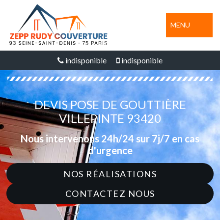
MENU
indisponible
indisponible
DEVIS POSE DE GOUTTIÈRE
VILLEPINTE 93420
Nous intervenons 24h/24 sur 7j/7 en cas
d'urgence
NOS RÉALISATIONS
CONTACTEZ NOUS