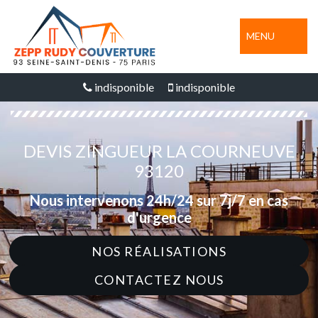
MENU
indisponible
indisponible
DEVIS ZINGUEUR LA COURNEUVE
93120
Nous intervenons 24h/24 sur 7j/7 en cas
d'urgence
NOS RÉALISATIONS
CONTACTEZ NOUS