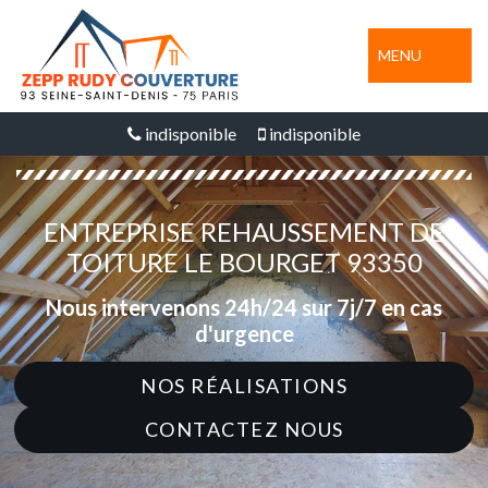
MENU
indisponible
indisponible
ENTREPRISE REHAUSSEMENT DE
TOITURE LE BOURGET 93350
Nous intervenons 24h/24 sur 7j/7 en cas
d'urgence
NOS RÉALISATIONS
CONTACTEZ NOUS