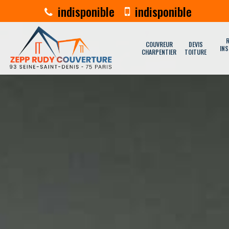
indisponible
indisponible
R
COUVREUR
DEVIS
INS
CHARPENTIER
TOITURE