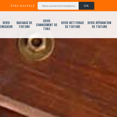
ÊTRE RAPPELÉ
DEVIS
DEVIS
BACHAGE DE
DEVIS NETTOYAGE
DEVIS RÉPARATION
CHANGEMENT DE
ZINGUEUR
TOITURE
DE TOITURE
DE TOITURE
TUILE