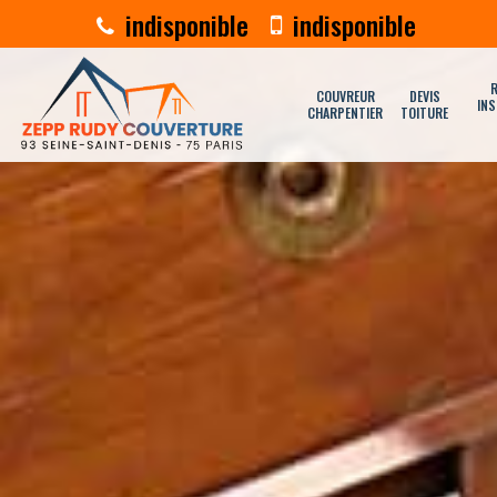
indisponible
indisponible
R
COUVREUR
DEVIS
INS
CHARPENTIER
TOITURE