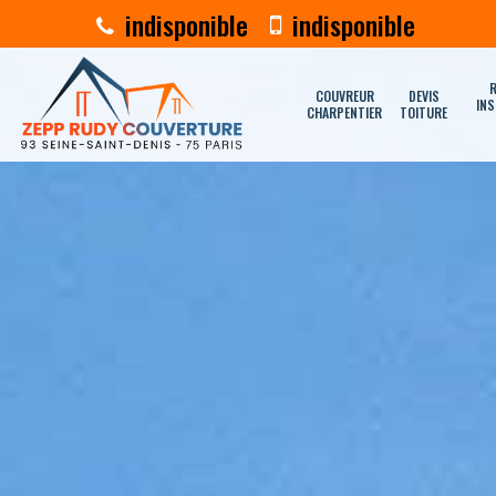
indisponible
indisponible
R
COUVREUR
DEVIS
INS
CHARPENTIER
TOITURE