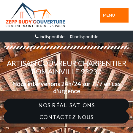
MENU
indisponible
indisponible
ARTISAN COUVREUR CHARPENTIER
ROMAINVILLE 93230
Nous intervenons 24h/24 sur 7j/7 en cas
d'urgence
NOS RÉALISATIONS
CONTACTEZ NOUS