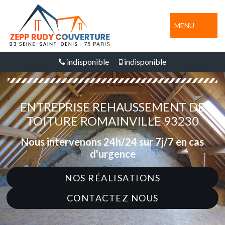
MENU
indisponible
indisponible
ENTREPRISE REHAUSSEMENT DE
TOITURE ROMAINVILLE 93230
Nous intervenons 24h/24 sur 7j/7 en cas
d'urgence
NOS RÉALISATIONS
CONTACTEZ NOUS