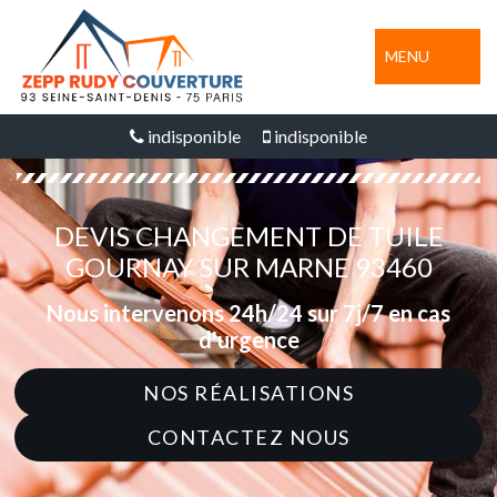
MENU
indisponible
indisponible
DEVIS CHANGEMENT DE TUILE
GOURNAY SUR MARNE 93460
Nous intervenons 24h/24 sur 7j/7 en cas
d'urgence
NOS RÉALISATIONS
CONTACTEZ NOUS