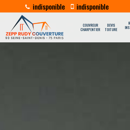
indisponible
indisponible
R
COUVREUR
DEVIS
INS
CHARPENTIER
TOITURE